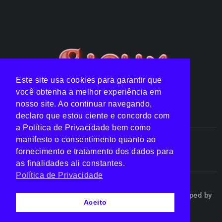
Este site usa cookies para garantir que
você obtenha a melhor experiência em
nosso site. Ao continuar navegando,
declaro que estou ciente e concordo com
a Política de Privacidade bem como
manifesto o consentimento quanto ao
Notícias
Listas
Clipes
Top 10
fornecimento e tratamento dos dados para
as finalidades ali constantes.
Política de Privacidade
Jelly Rockets ©2024 All Rights Reserved | Developed by
Aceito
WooMaxx