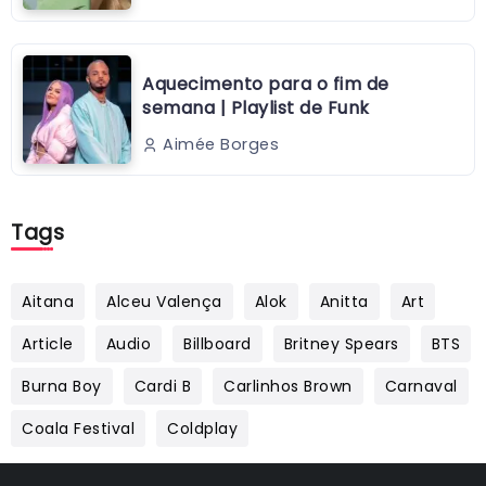
Aquecimento para o fim de
semana | Playlist de Funk
Aimée Borges
Tags
Aitana
Alceu Valença
Alok
Anitta
Art
Article
Audio
Billboard
Britney Spears
BTS
Burna Boy
Cardi B
Carlinhos Brown
Carnaval
Coala Festival
Coldplay