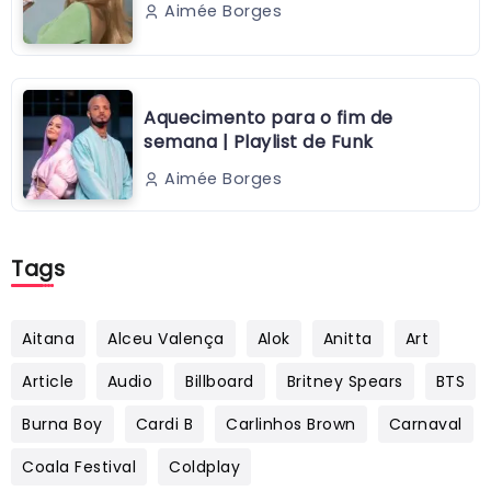
Aimée Borges
Aquecimento para o fim de
semana | Playlist de Funk
Aimée Borges
Tags
Aitana
Alceu Valença
Alok
Anitta
Art
Article
Audio
Billboard
Britney Spears
BTS
Burna Boy
Cardi B
Carlinhos Brown
Carnaval
Coala Festival
Coldplay